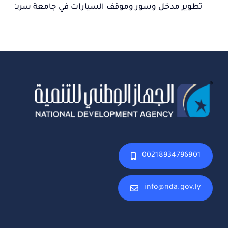
تطوير مدخل وسور وموقف السيارات في جامعة سرت
00218934796901
info@nda.gov.ly