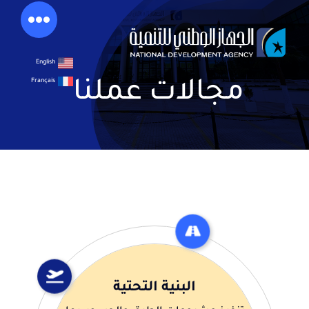
خطي
لى
لمحتوى
English
Français
مجالات عملنا
البنية التحتية